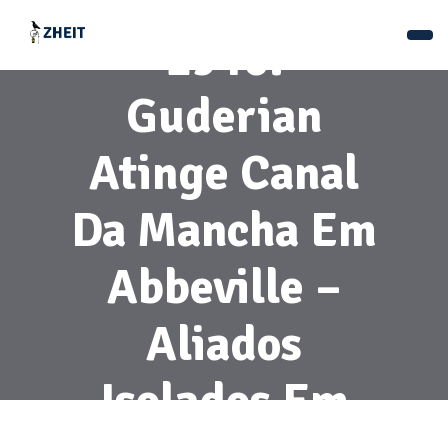
19 De Maio De
1940:
Guderian
Atinge Canal
Da Mancha Em
Abbeville –
Aliados
Isolados Em