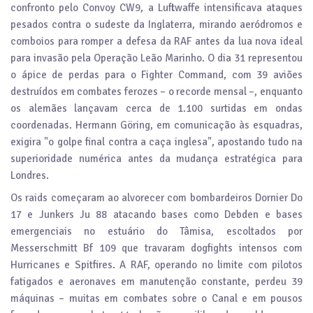
confronto pelo Convoy CW9, a Luftwaffe intensificava ataques
pesados contra o sudeste da Inglaterra, mirando aeródromos e
comboios para romper a defesa da RAF antes da lua nova ideal
para invasão pela Operação Leão Marinho. O dia 31 representou
o ápice de perdas para o Fighter Command, com 39 aviões
destruídos em combates ferozes – o recorde mensal –, enquanto
os alemães lançavam cerca de 1.100 surtidas em ondas
coordenadas. Hermann Göring, em comunicação às esquadras,
exigira "o golpe final contra a caça inglesa", apostando tudo na
superioridade numérica antes da mudança estratégica para
Londres.
Os raids começaram ao alvorecer com bombardeiros Dornier Do
17 e Junkers Ju 88 atacando bases como Debden e bases
emergenciais no estuário do Tâmisa, escoltados por
Messerschmitt Bf 109 que travaram dogfights intensos com
Hurricanes e Spitfires. A RAF, operando no limite com pilotos
fatigados e aeronaves em manutenção constante, perdeu 39
máquinas – muitas em combates sobre o Canal e em pousos