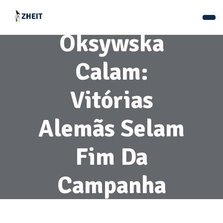
Bzura E Kępa
Oksywska
Calam:
Vitórias
Alemãs Selam
Fim Da
Campanha
Setembrina