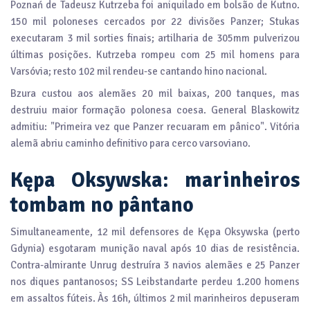
Poznań de Tadeusz Kutrzeba foi aniquilado em bolsão de Kutno.
150 mil poloneses cercados por 22 divisões Panzer; Stukas
executaram 3 mil sorties finais; artilharia de 305mm pulverizou
últimas posições. Kutrzeba rompeu com 25 mil homens para
Varsóvia; resto 102 mil rendeu-se cantando hino nacional.
Bzura custou aos alemães 20 mil baixas, 200 tanques, mas
destruiu maior formação polonesa coesa. General Blaskowitz
admitiu: "Primeira vez que Panzer recuaram em pânico". Vitória
alemã abriu caminho definitivo para cerco varsoviano.
Kępa Oksywska: marinheiros
tombam no pântano
Simultaneamente, 12 mil defensores de Kępa Oksywska (perto
Gdynia) esgotaram munição naval após 10 dias de resistência.
Contra-almirante Unrug destruíra 3 navios alemães e 25 Panzer
nos diques pantanosos; SS Leibstandarte perdeu 1.200 homens
em assaltos fúteis. Às 16h, últimos 2 mil marinheiros depuseram