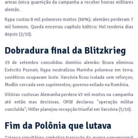
armas única guarnição da campanha a receber honras militares
alemãs.
Kępa custou 8 mil poloneses mortos (66%); alemães perderam 7
mil homens. Queda encerrou capítulo báltico: Hel renderia dias
depois (2/10).
Dobradura final da Blitzkrieg
19 de setembro consolidou domínio alemão: Bzura eliminou
Exército Poznań; Kępa neutralizou Marinha polonesa em terra;
soviéticos ocupavam leste. Varsóvia ficou isolada sem reforços;
Modlin cercada sem suprimentos; governo exilado na Romênia.
Vitórias custosas Alemanha perdera 45 mil mortos na campanha
até então mas decisivas. OKW declarou "operação militar
concluída"; Hitler planejou recepção triunfal em Varsóvia (5/10).
Fim da Polônia que lutava
Colapso simultâneo simboliza transição da guerra convencional