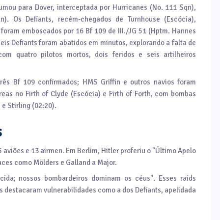
mou para Dover, interceptada por Hurricanes (No. 111 Sqn),
qn). Os Defiants, recém-chegados de Turnhouse (Escócia),
 foram emboscados por 16 Bf 109 de III./JG 51 (Hptm. Hannes
Seis Defiants foram abatidos em minutos, explorando a falta de
com quatro pilotos mortos, dois feridos e seis artilheiros
rês Bf 109 confirmados; HMS Griffin e outros navios foram
reas no Firth of Clyde (Escócia) e Firth of Forth, com bombas
 Stirling (02:20).
s
aviões e 13 airmen. Em Berlim, Hitler proferiu o "Último Apelo
aces como Mölders e Galland a Major.
cida; nossos bombardeiros dominam os céus". Esses raids
s destacaram vulnerabilidades como a dos Defiants, apelidada