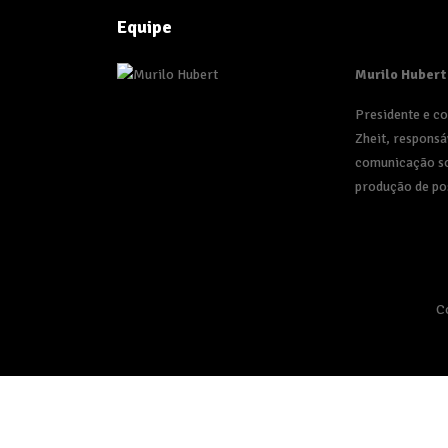
Equipe
Murilo Hubert
Presidente e c
Zheit, responsá
comunicação so
produção de po
C