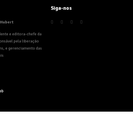
Siga-nos
 Hubert
dente e editora-chefe da
onsável pela liberação
ns, e gerenciamento das
is