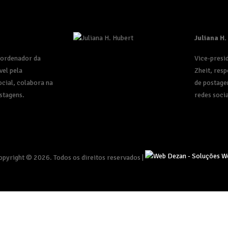
Juliana H.
oordenador da
Vice-presi
vel pela
Zheit, resp
cial, colabora na
de postage
stagens.
redes socia
opyright © 2026. Todos os direitos reservados |