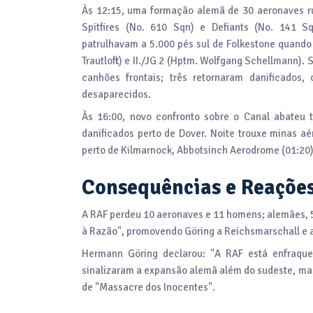
Às 12:15, uma formação alemã de 30 aeronaves ru
Spitfires (No. 610 Sqn) e Defiants (No. 141 S
patrulhavam a 5.000 pés sul de Folkestone quando
Trautloft) e II./JG 2 (Hptm. Wolfgang Schellmann). 
canhões frontais; três retornaram danificados, 
desaparecidos.
Às 16:00, novo confronto sobre o Canal abateu t
danificados perto de Dover. Noite trouxe minas aé
perto de Kilmarnock, Abbotsinch Aerodrome (01:20) e
Consequências e Reaçõe
A RAF perdeu 10 aeronaves e 11 homens; alemães, 5 
à Razão", promovendo Göring a Reichsmarschall e 
Hermann Göring declarou: "A RAF está enfraque
sinalizaram a expansão alemã além do sudeste, ma
de "Massacre dos Inocentes".