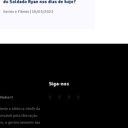
do Soldado Ryan nos dias de hoje?
Series e Filmes
| 16/03/2021
Siga-nos
 Hubert
dente e editora-chefe da
onsável pela liberação
ns, e gerenciamento das