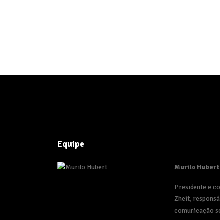
Equipe
Murilo Hubert
Presidente e c
Zheit, responsá
comunicação so