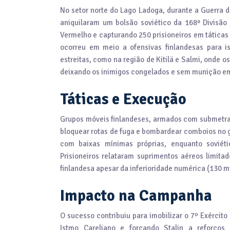
No setor norte do Lago Ladoga, durante a Guerra d
aniquilaram um bolsão soviético da 168ª Divisão 
Vermelho e capturando 250 prisioneiros em tática
ocorreu em meio a ofensivas finlandesas para is
estreitas, como na região de Kitilä e Salmi, onde o
deixando os inimigos congelados e sem munição em
Táticas e Execução
Grupos móveis finlandeses, armados com submetral
bloquear rotas de fuga e bombardear comboios no 
com baixas mínimas próprias, enquanto soviét
Prisioneiros relataram suprimentos aéreos limita
finlandesa apesar da inferioridade numérica (130 mil
Impacto na Campanha
O sucesso contribuiu para imobilizar o 7º Exércit
Istmo Careliano e forçando Stalin a reforço