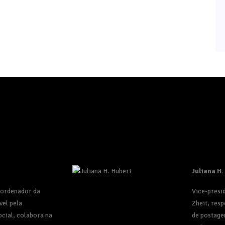
Juliana H.
oordenador da
Vice-presi
vel pela
Zheit, resp
cial, colabora na
de postage