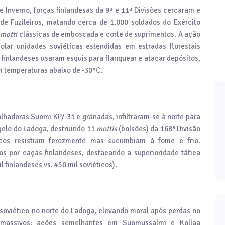
e Inverno, forças finlandesas da 9ª e 11ª Divisões cercaram e
de Fuzileiros, matando cerca de 1.000 soldados do Exército
s
motti
clássicas de emboscada e corte de suprimentos. A ação
olar unidades soviéticas estendidas em estradas florestais
s finlandeses usaram esquis para flanquear e atacar depósitos,
 temperaturas abaixo de -30°C.
hadoras Suomi KP/-31 e granadas, infiltraram-se à noite para
gelo do Ladoga, destruindo 11
mottis
(bolsões) da 168ª Divisão
icos resistiam ferozmente mas sucumbiam à fome e frio.
dos por caças finlandeses, destacando a superioridade tática
 finlandeses vs. 450 mil soviéticos).
o soviético no norte do Ladoga, elevando moral após perdas no
s massivos; ações semelhantes em Suomussalmi e Kollaa