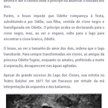
deverá ir até o castelo onde o príncipe irá anunciar o noivado dos
dois.
Porém, o bruxo impede que Odette compareça à festa,
substituindo-a por Odille, sua filha, vestida de cisne negro e
transfigurada em Odette. O príncipe acaba se declarando para o
cisne negro, mas, ao ver o engano, volta para o lago para
encontrar o cisne branco, Odette.
O bruxo, ao ver o tamanho do amor dos dois, ordena que o lago
transborde. Para sempre transformadas em cisnes, as amigas da
princesa Odette fogem, enquanto os amates, preferindo a morte
à separação, desaparecem nas águas agitadas.
Apesar do grande sucesso do Lago dos Cisnes, sua estréia no
Teatro Bolshoi em 1877 foi um fracasso em virtude da má
interpretação da orquestra e dos bailarinos.