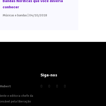
Bandas Nórdicas que você deveria
conhecer
Músicas e bandas
| 04/10/2018
Siga-nos
 Hubert
dente e editora-chefe da
onsável pela liberação