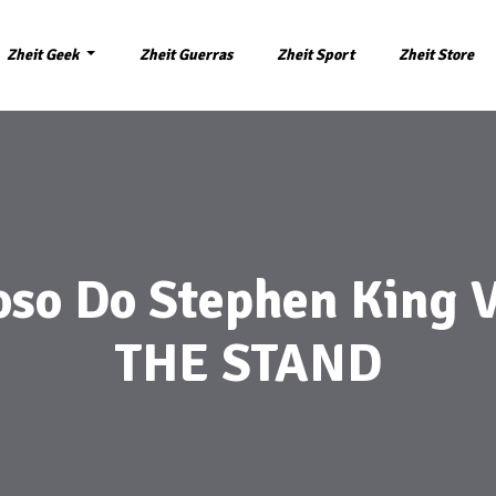
Zheit Geek
Zheit Guerras
Zheit Sport
Zheit Store
so Do Stephen King V
THE STAND