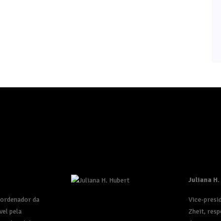
Juliana H.
oordenador da
Vice-presi
vel pela
Zheit, resp